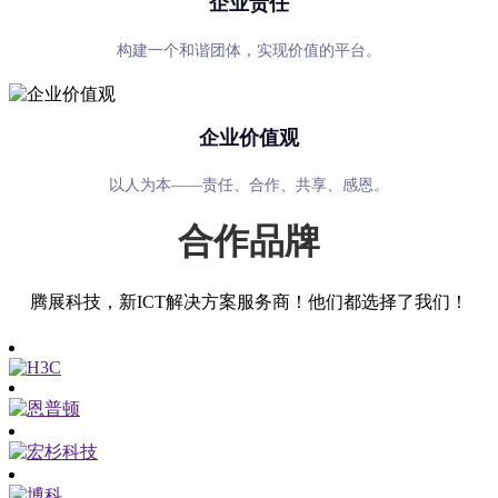
企业责任
构建一个和谐团体，实现价值的平台。
企业价值观
以人为本——责任、合作、共享、感恩。
合作品牌
腾展科技，新ICT解决方案服务商！他们都选择了我们！