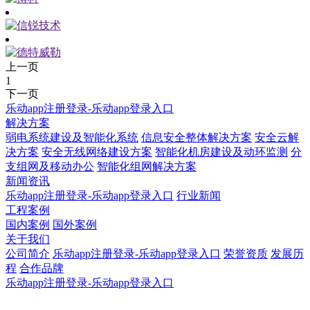
上一页
1
下一页
乐动app注册登录-乐动app登录入口
解决方案
弱电系统建设及智能化系统
信息安全整体解决方案
安全云解
决方案
安全无线网络建设方案
智能化机房建设及动环监测
分
支组网及移动办公
智能化组网解决方案
新闻资讯
乐动app注册登录-乐动app登录入口
行业新闻
工程案例
国内案例
国外案例
关于我们
公司简介
乐动app注册登录-乐动app登录入口
荣誉资质
发展历
程
合作品牌
乐动app注册登录-乐动app登录入口