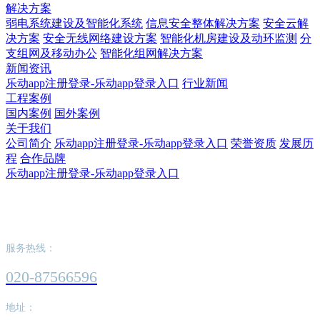
解决方案
弱电系统建设及智能化系统
信息安全整体解决方案
安全云解
决方案
安全无线网络建设方案
智能化机房建设及动环监测
分
支组网及移动办公
智能化组网解决方案
新闻资讯
乐动app注册登录-乐动app登录入口
行业新闻
工程案例
国内案例
国外案例
关于我们
公司简介
乐动app注册登录-乐动app登录入口
荣誉资质
发展历
程
合作品牌
乐动app注册登录-乐动app登录入口
乐动app注册登录-乐动app登录入口
服务热线：
020-87566596
地址：