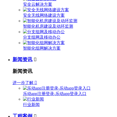
安全云解决方案
安全无线网络建设方案
智能化机房建设及动环监测
分支组网及移动办公
智能化组网解决方案
新闻资讯

新闻资讯
进一步了解

乐动app注册登录-乐动app登录入口
行业新闻
工程案例
